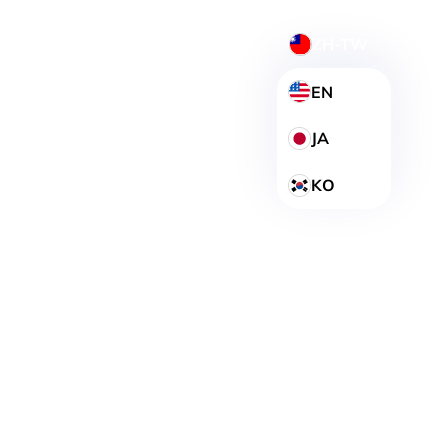
ZH-TW
EN
JA
Investing
KO
Responsibly
Upholding
Sustainability