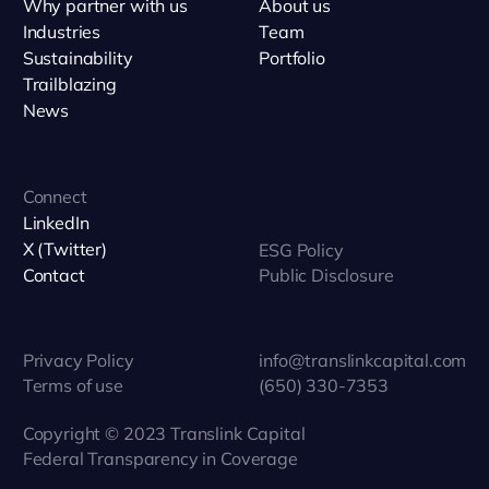
Why partner with us
About us
Industries
Team
Sustainability
Portfolio
Trailblazing
News
Connect
LinkedIn
X (Twitter)
ESG Policy
Contact
Public Disclosure
Privacy Policy
info@translinkcapital.com
Terms of use
(650) 330-7353
Copyright © 2023 Translink Capital
Federal Transparency in Coverage